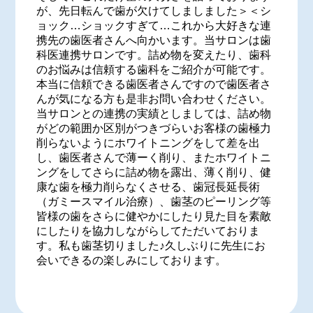
が、先日転んで歯が欠けてしましました＞＜シ
ョック…ショックすぎて…これから大好きな連
携先の歯医者さんへ向かいます。当サロンは歯
科医連携サロンです。詰め物を変えたり、歯科
のお悩みは信頼する歯科をご紹介が可能です。
本当に信頼できる歯医者さんですので歯医者さ
んが気になる方も是非お問い合わせください。
当サロンとの連携の実績としましては、詰め物
がどの範囲か区別がつきづらいお客様の歯極力
削らないようにホワイトニングをして差を出
し、歯医者さんで薄ーく削り、またホワイトニ
ングをしてさらに詰め物を露出、薄く削り、健
康な歯を極力削らなくさせる、歯冠長延長術
（ガミースマイル治療）、歯茎のピーリング等
皆様の歯をさらに健やかにしたり見た目を素敵
にしたりを協力しながらしてただいておりま
す。私も歯茎切りました♪久しぶりに先生にお
会いできるの楽しみにしております。