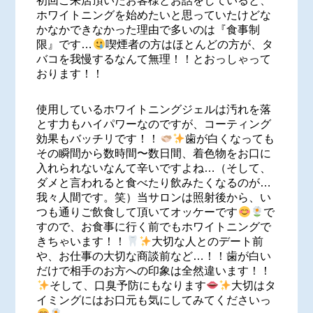
初回ご来店頂いたお客様とお話をしていると、
ホワイトニングを始めたいと思っていたけどな
かなかできなかった理由で多いのは『食事制
限』です…
喫煙者の方はほとんどの方が、タ
バコを我慢するなんて無理！！とおっしゃって
おります！！
使用しているホワイトニングジェルは汚れを落
とす力もハイパワーなのですが、コーティング
効果もバッチリです！！
歯が白くなっても
その瞬間から数時間〜数日間、着色物をお口に
入れられないなんて辛いですよね…（そして、
ダメと言われると食べたり飲みたくなるのが…
我々人間です。笑）当サロンは照射後から、い
つも通りご飲食して頂いてオッケーです
で
すので、お食事に行く前でもホワイトニングで
きちゃいます！！
大切な人とのデート前
や、お仕事の大切な商談前など…！！歯が白い
だけで相手のお方への印象は全然違います！！
そして、口臭予防にもなります
大切はタ
イミングにはお口元も気にしてみてくださいっ