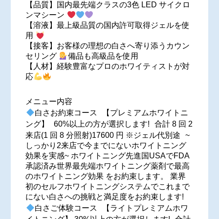
【品質】国内最先端クラスの3色 LED サイクロ
ンマシーン
【溶液】最上級品質の国内許可取得ジェルを使
用
【接客】お客様の理想の白さへ寄り添うカウン
セリング
備品も高級品を使用
【人材】経験豊富なプロのホワイティストが対
応
メニュー内容
白さお約束コース 【プレミアムホワイトニ
ング】 60%以上の方が選択します! 合計 8 回 2
来店(1 回 8 分照射)17600 円 ※ジェル代別途 ⁡~
しっかり2来店で今までにないホワイトニング
効果を実感~ ホワイトニング先進国USAでFDA
承認済み世界最先端ホワイトニング薬剤で最高
のホワイトニング効果 をお約束します。 業界
初のセルフホワイトニングシステムでこれまで
にない白さへの挑戦と満足度をお約束します!
白さご体験コース 【ライトプレミアムホワ