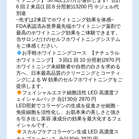
イトニング】 30%以上の方が選択します! 合計
6 回 2 来店(1 回 8 分照射)13200 円 ※ジェル代
別途
~先ずは2来店でホワイトニング効果を体感~
FDA承認済み世界最先端ホワイトニング薬剤で
最高のホワイトニング効果をご体験できます。
当サロンだけのセルフホワイトニングシステム
をご体感ください。
お手軽ホワイトニングコース 【ナチュラル
ホワイトニング】 3 回(1 回 10 分照射)2970 円
ホワイトニング未経験者や自然の白さを求める
方へ、日本最高品質のクリーニングとコーティ
ングによる W 効果のセルフホワイトニングをご
提供します。
フェイシャルエステ細胞活性 LED 高濃度フ
ェイシャルパック 合計30分 2970 円
LED照射でコラーゲンの生成を促進させ細胞・
免疫細胞を活性化し、お肌本来の美しさと強さ
を引き出し美容 液成分の効果を最大化するフェ
イシャルです。
スカルプケアコラーゲン生成 LED 高濃度ス
カルプエッセンス 合計30分 2970 円