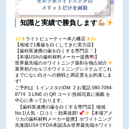
知識と実績で勝負します
ライトビューティー本八幡店
【地域で1番歯を白くしてきた実力店】
【歯科医連携の歯を白くする専門店
】
【本場USAの歯科材料メーカー提携
】
世界最先端のホワイトニング薬剤を独占紹介
業界初のセルフホワイトニングシステムでこれ
までにない白さへの挑戦と満足度をお約束しま
す!
ご予約は 1 インスタのDM 2 お電話 080-7094-
8774 3 LINE の QR コード:投稿写真に掲載 を
中心に承っております。
【歯科医連携の歯を白くする専門店】地域
No.1!人気・口コミ・効果抜群!
【本場アメ
リカの歯科材料メーカー提携】ホワイトニング
先進国USAでFDA承認済み世界最先端ホワイト