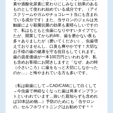
素や過酸化尿素に変わりにしみなく効果のある
ものとして使われ始めている成分です。（アイ
スクリームやガムやチョコレート当にも含まれ
ている成分です）また、当サロンのジェルは光
触媒により殺菌抗菌の効果も素晴らしいですの
で、私はもともと虫歯になりやすいタイプでし
たが、開業してから約4年、歯を磨かない夜も
多々ありましたが（磨いてください）、虫歯増
えておりませんし、口臭も爽やかです！大切な
お子様の歯の健康を守る役目もしてくれます。
歯の資産価値が一本100万円といわれる中、私
も含めお客様にお聞きしますと「なぜ、あの時
（小さいころ）に歯をもっと大切にしなかった
のか…」と悔やまれている方も多いです。
（私は銀歯にして→CAD/CAMにして白くして
→今虫歯で神経なくなった歯は将来インプラン
トといわれています…抜いた親知らずも含めれ
ば10本詰め物…）予防のためにも「当サロン
の」セルフホワイトニングはお勧めです＾＾