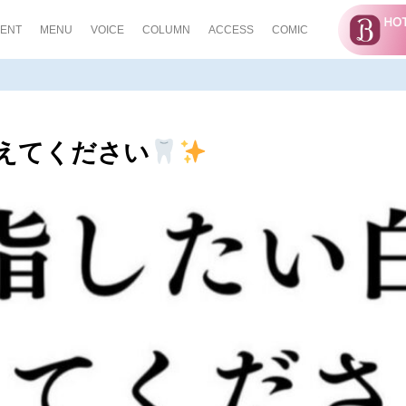
ENT
MENU
VOICE
COLUMN
ACCESS
COMIC
えてください