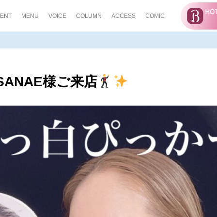
ENT
MENU
VOICE
COLUMN
ACCESS
COMIC
 SANAE様ご来店