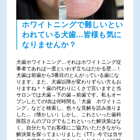
ホワイトニングで難しいとい
われている犬歯…皆様も気に
なりませんか？
犬歯ホワイトニング…それはホワイトニング従
事者であれば一度といわず立ちはだかる壁…！
犬歯は前歯から3番目のとんがっている歯にな
ります。また、犬歯以降が変わりずらい方もお
りますね＾＾歯の代わりにくさで言いますと当
サロンでは犬歯→下の歯→前歯です。私もオー
プンしたての頃は何時間も「犬歯 ホワイトニ
ング」などと検索し、色々な見解を読み漁りま
した…（懐かしい）しかし、これといった歯科
医院さんのブログでもこれといった解決策はな
く、自分たちでお客様にご協力いただきながら
解決策を探ってまいりました（TT）今では当サ