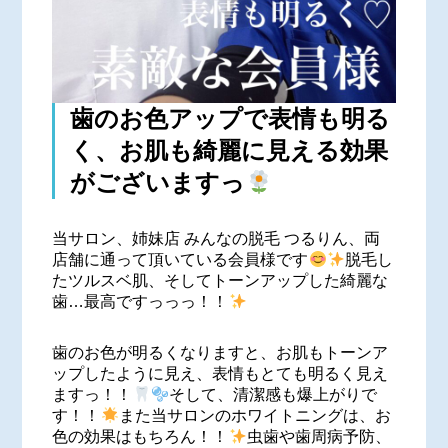
歯のお色アップで表情も明る
く、お肌も綺麗に見える効果
がございますっ
当サロン、姉妹店 みんなの脱毛 つるりん、両
店舗に通って頂いている会員様です
脱毛し
たツルスベ肌、そしてトーンアップした綺麗な
歯…最高ですっっっ！！
歯のお色が明るくなりますと、お肌もトーンア
ップしたように見え、表情もとても明るく見え
ますっ！！
そして、清潔感も爆上がりで
す！！
また当サロンのホワイトニングは、お
色の効果はもちろん！！
虫歯や歯周病予防、