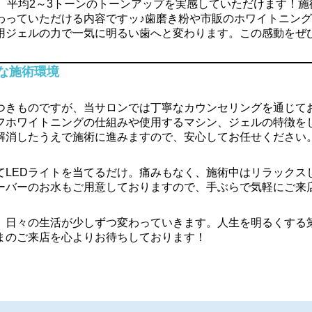
、平均2～3トーンのトーンアップを実感していただけます！施術
わっていただける内容ですッ♪歯磨き粉や市販のホワイトニン
専用ジェルの力で一気に明るい歯へと変わります。この感動をぜ
な施術環境
つきものですが、当サロンでは丁寧なカウンセリングを通じて
フホワイトニングの仕組みや使用するマシン、ジェルの特徴を
解消したうえで施術に進みますので、安心してお任せください
てLEDライトを当てるだけ。痛みもなく、施術中はリラックス
ーバーのお水もご用意しておりますので、手ぶらで気軽にご来
、日々の生活が少しずつ変わっていきます。人生を明るくする
まのご来店を心よりお待ちしております！